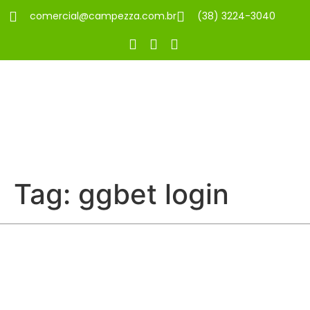
comercial@campezza.com.br
(38) 3224-3040
Tag:
ggbet login