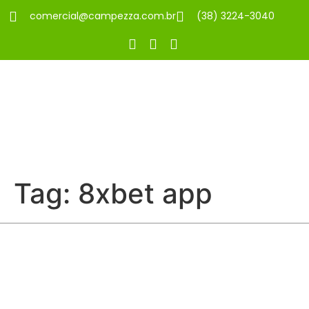
comercial@campezza.com.br
(38) 3224-3040
Tag:
8xbet app